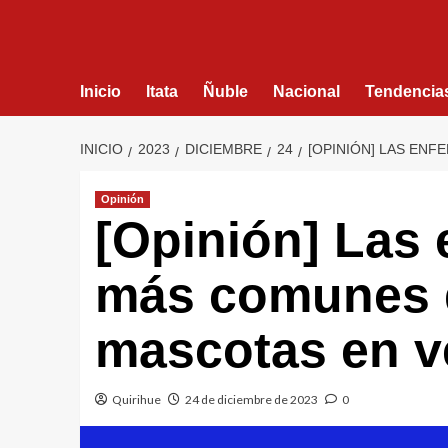
Inicio
Itata
Ñuble
Nacional
Tendencia
INICIO
2023
DICIEMBRE
24
[OPINIÓN] LAS EN
Opinión
[Opinión] Las
más comunes q
mascotas en v
Quirihue
24 de diciembre de 2023
0