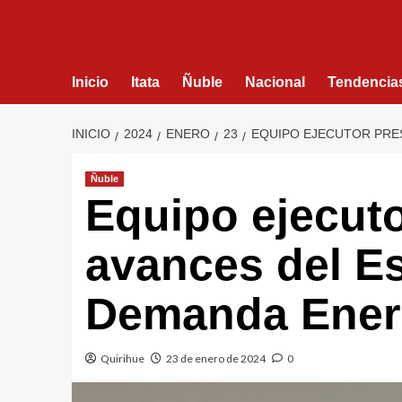
Inicio
Itata
Ñuble
Nacional
Tendencia
INICIO
2024
ENERO
23
EQUIPO EJECUTOR PRE
Ñuble
Equipo ejecut
avances del E
Demanda Energ
Quirihue
23 de enero de 2024
0