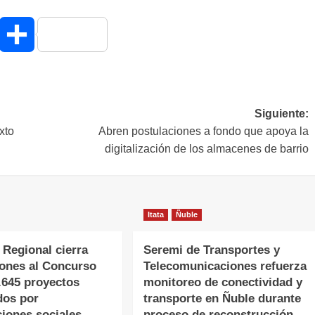
hatsApp
Compartir
Siguiente:
xto
Abren postulaciones a fondo que apoya la
digitalización de los almacenes de barrio
Itata
Ñuble
 Regional cierra
Seremi de Transportes y
iones al Concurso
Telecomunicaciones refuerza
.645 proyectos
monitoreo de conectividad y
dos por
transporte en Ñuble durante
ciones sociales
proceso de reconstrucción