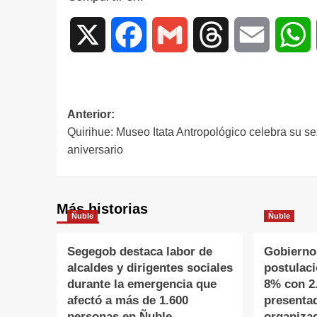
X
Facebook
Gmail
Threads
Email
W
Anterior:
Quirihue: Museo Itata Antropológico celebra su se
aniversario
Más historias
Ñuble
Ñuble
Segegob destaca labor de
Gobierno
alcaldes y dirigentes sociales
postulac
durante la emergencia que
8% con 2
afectó a más de 1.600
presenta
personas en Ñuble
organiza