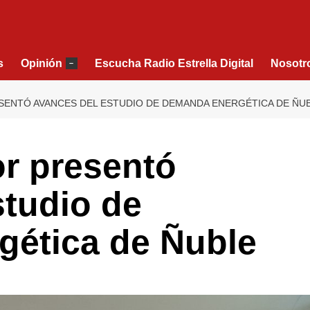
s
Opinión
Escucha Radio Estrella Digital
Nosotr
–
SENTÓ AVANCES DEL ESTUDIO DE DEMANDA ENERGÉTICA DE ÑU
or presentó
studio de
ética de Ñuble