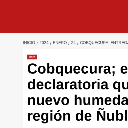
INICIO
2024
ENERO
24
COBQUECURA; ENTREGA
Itata
Cobquecura; e
declaratoria q
nuevo humedal
región de Ñub