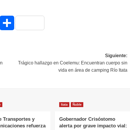
hatsApp
Compartir
Siguiente:
en
Trágico hallazgo en Coelemu: Encuentran cuerpo sin
vida en área de camping Río Itata
e
Itata
Ñuble
e Transportes y
Gobernador Crisóstomo
nicaciones refuerza
alerta por grave impacto vial: