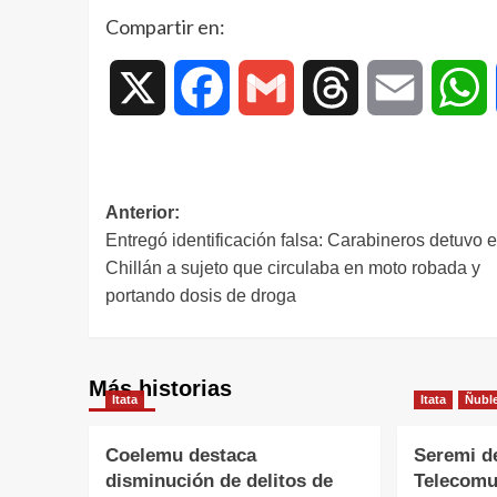
Compartir en:
X
Facebook
Gmail
Threads
Email
W
Anterior:
Entregó identificación falsa: Carabineros detuvo 
Chillán a sujeto que circulaba en moto robada y
portando dosis de droga
Más historias
Itata
Itata
Ñubl
Coelemu destaca
Seremi d
disminución de delitos de
Telecomu