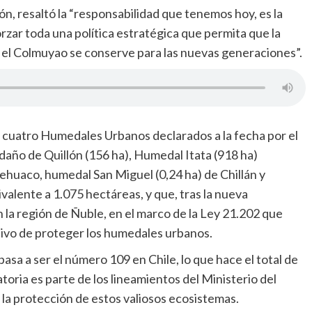
n, resaltó la “responsabilidad que tenemos hoy, es la
zar toda una política estratégica que permita que la
o el Colmuyao se conserve para las nuevas generaciones”.
 cuatro Humedales Urbanos declarados a la fecha por el
ño de Quillón (156 ha), Humedal Itata (918 ha)
huaco, humedal San Miguel (0,24 ha) de Chillán y
alente a 1.075 hectáreas, y que, tras la nueva
 la región de Ñuble, en el marco de la Ley 21.202 que
tivo de proteger los humedales urbanos.
a a ser el número 109 en Chile, lo que hace el total de
toria es parte de los lineamientos del Ministerio del
a protección de estos valiosos ecosistemas.