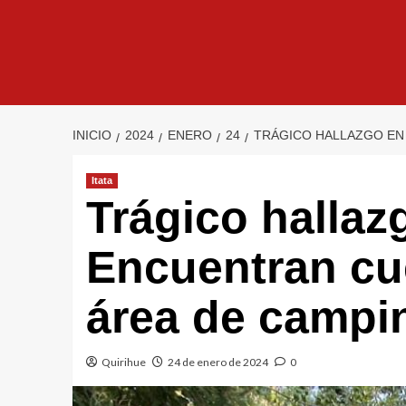
INICIO
2024
ENERO
24
TRÁGICO HALLAZGO EN 
Itata
Trágico halla
Encuentran cu
área de campin
Quirihue
24 de enero de 2024
0