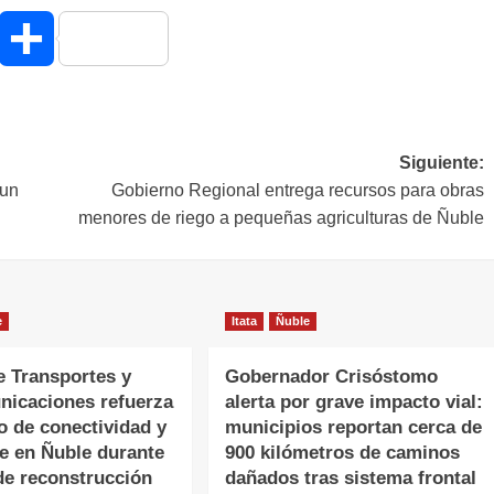
hatsApp
Compartir
Siguiente:
 un
Gobierno Regional entrega recursos para obras
menores de riego a pequeñas agriculturas de Ñuble
e
Itata
Ñuble
e Transportes y
Gobernador Crisóstomo
nicaciones refuerza
alerta por grave impacto vial:
o de conectividad y
municipios reportan cerca de
te en Ñuble durante
900 kilómetros de caminos
de reconstrucción
dañados tras sistema frontal