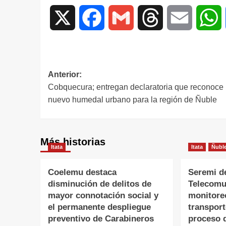
X
Facebook
Gmail
Threads
Email
W
Anterior:
Cobquecura; entregan declaratoria que reconoce
nuevo humedal urbano para la región de Ñuble
Más historias
Itata
Itata
Ñubl
Coelemu destaca
Seremi d
disminución de delitos de
Telecomu
mayor connotación social y
monitore
el permanente despliegue
transpor
preventivo de Carabineros
proceso 