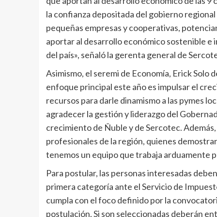
que aportan al desarrollo económico de las 9
la confianza depositada del gobierno regional 
pequeñas empresas y cooperativas, potencian
aportar al desarrollo económico sostenible e i
del país», señaló la gerenta general de Sercote
Asimismo, el seremi de Economía, Erick Solo 
enfoque principal este año es impulsar el cr
recursos para darle dinamismo a las pymes loc
agradecer la gestión y liderazgo del Goberna
crecimiento de Ñuble y de Sercotec. Además, q
profesionales de la región, quienes demostra
tenemos un equipo que trabaja arduamente par
Para postular, las personas interesadas deben
primera categoría ante el Servicio de Impues
cumpla con el foco definido por la convocatori
postulación. Si son seleccionadas deberán ent