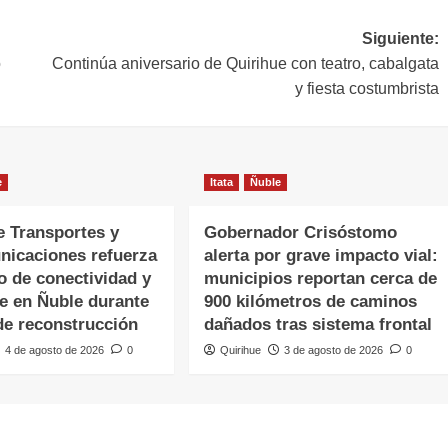
Siguiente:
o
Continúa aniversario de Quirihue con teatro, cabalgata
y fiesta costumbrista
e
Itata
Ñuble
e Transportes y
Gobernador Crisóstomo
nicaciones refuerza
alerta por grave impacto vial:
o de conectividad y
municipios reportan cerca de
te en Ñuble durante
900 kilómetros de caminos
de reconstrucción
dañados tras sistema frontal
4 de agosto de 2026
0
Quirihue
3 de agosto de 2026
0