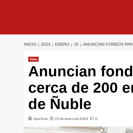
INICIO
2024
ENERO
25
ANUNCIAN FONDOS PARA
Itata
Anuncian fond
cerca de 200 
de Ñuble
Quirihue
25 de enero de 2024
0