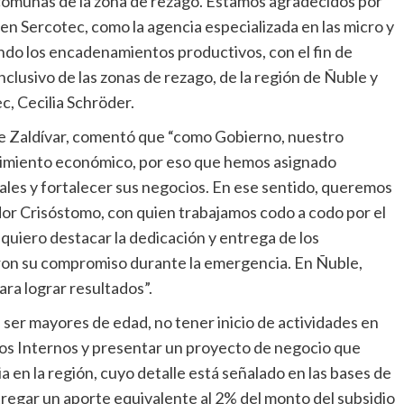
 comunas de la zona de rezago. Estamos agradecidos por
en Sercotec, como la agencia especializada en las micro y
do los encadenamientos productivos, con el fin de
nclusivo de las zonas de rezago, de la región de Ñuble y
c, Cecilia Schröder.
de Zaldívar, comentó que “como Gobierno, nuestro
ecimiento económico, por eso que hemos asignado
ales y fortalecer sus negocios. En ese sentido, queremos
dor Crisóstomo, con quien trabajamos codo a codo por el
uiero destacar la dedicación y entrega de los
ron su compromiso durante la emergencia. En Ñuble,
a lograr resultados”.
 ser mayores de edad, no tener inicio de actividades en
tos Internos y presentar un proyecto de negocio que
a en la región, cuyo detalle está señalado en las bases de
regar un aporte equivalente al 2% del monto del subsidio