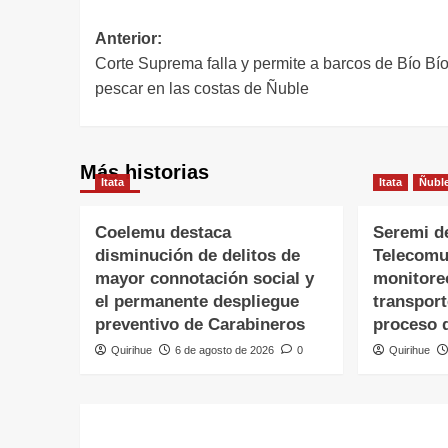
Anterior:
Corte Suprema falla y permite a barcos de Bío Bí
pescar en las costas de Ñuble
Más historias
Itata
Itata
Ñubl
Coelemu destaca
Seremi d
disminución de delitos de
Telecomu
mayor connotación social y
monitore
el permanente despliegue
transpor
preventivo de Carabineros
proceso 
Quirihue
6 de agosto de 2026
0
Quirihue