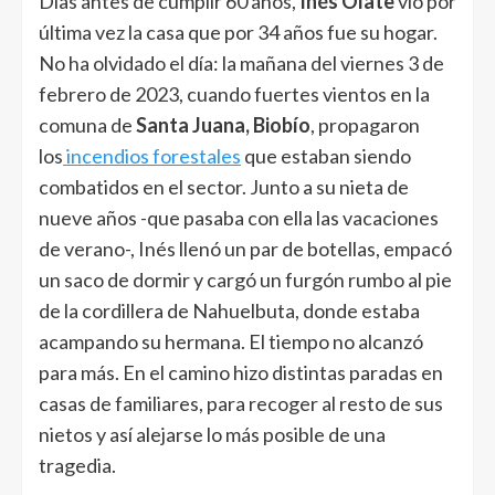
Días antes de cumplir 60 años,
Inés Olate
vio por
última vez la casa que por 34 años fue su hogar.
No ha olvidado el día: la mañana del viernes 3 de
febrero de 2023, cuando fuertes vientos en la
comuna de
Santa Juana, Biobío
, propagaron
los
incendios forestales
que estaban siendo
combatidos en el sector. Junto a su nieta de
nueve años -que pasaba con ella las vacaciones
de verano-, Inés llenó un par de botellas, empacó
un saco de dormir y cargó un furgón rumbo al pie
de la cordillera de Nahuelbuta, donde estaba
acampando su hermana. El tiempo no alcanzó
para más. En el camino hizo distintas paradas en
casas de familiares, para recoger al resto de sus
nietos y así alejarse lo más posible de una
tragedia.