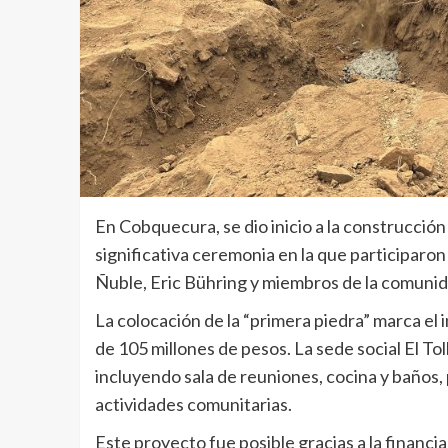
En Cobquecura, se dio inicio a la construcción 
significativa ceremonia en la que participaron
Ñuble, Eric Bühring y miembros de la comunida
La colocación de la “primera piedra” marca el 
de 105 millones de pesos. La sede social El To
incluyendo sala de reuniones, cocina y baños,
actividades comunitarias.
Este proyecto fue posible gracias a la financi