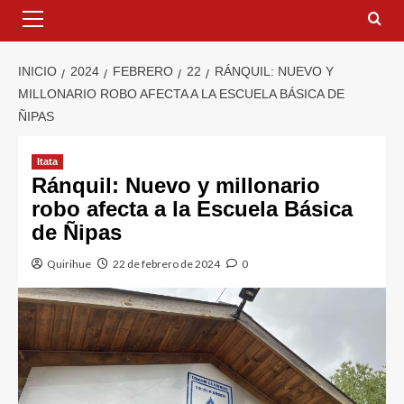
INICIO
2024
FEBRERO
22
RÁNQUIL: NUEVO Y
MILLONARIO ROBO AFECTA A LA ESCUELA BÁSICA DE
ÑIPAS
Itata
Ránquil: Nuevo y millonario
robo afecta a la Escuela Básica
de Ñipas
Quirihue
22 de febrero de 2024
0