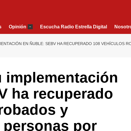
s
Opinión
Escucha Radio Estrella Digital
Nosotr
–
MENTACIÓN EN ÑUBLE: SEBV HA RECUPERADO 108 VEHÍCULOS R
u implementación
V ha recuperado
 robados y
0 personas por