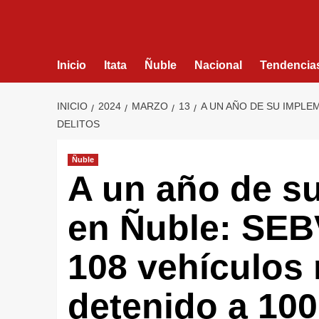
Inicio
Itata
Ñuble
Nacional
Tendencia
INICIO
2024
MARZO
13
A UN AÑO DE SU IMPLE
DELITOS
Ñuble
A un año de s
en Ñuble: SEB
108 vehículos
detenido a 10