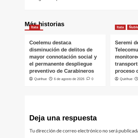
Más historias
Itata
Itata
Ñubl
Coelemu destaca
Seremi d
disminución de delitos de
Telecomu
mayor connotación social y
monitore
el permanente despliegue
transpor
preventivo de Carabineros
proceso 
Quirihue
6 de agosto de 2026
0
Quirihue
Deja una respuesta
Tu dirección de correo electrónico no será publicad