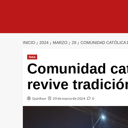
INICIO
2024
MARZO
29
COMUNIDAD CATÓLICA D
Itata
Comunidad cat
revive tradició
Quirihue
29 de marzo de 2024
0