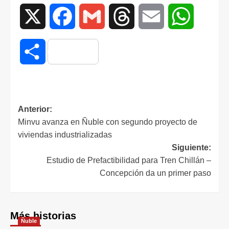
X
Facebook
Gmail
Threads
Email
WhatsAp
Compartir
Anterior:
Minvu avanza en Ñuble con segundo proyecto de
viviendas industrializadas
Siguiente:
Estudio de Prefactibilidad para Tren Chillán –
Concepción da un primer paso
Más historias
Ñuble