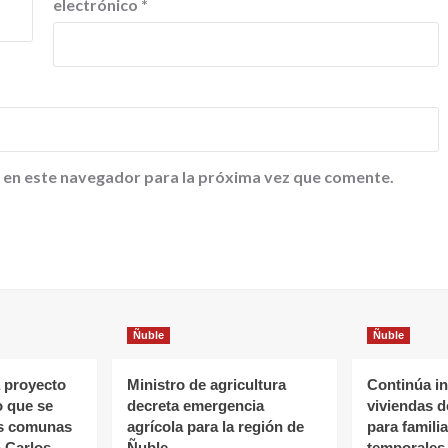
electrónico
*
 en este navegador para la próxima vez que comente.
Ñuble
Ñuble
 proyecto
Ministro de agricultura
Continúa in
o que se
decreta emergencia
viviendas 
as comunas
agrícola para la región de
para famili
 Carlos
Ñuble
temporales