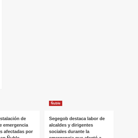
Ñuble
stalación de
Segegob destaca labor de
de emergencia
alcaldes y dirigentes
as afectadas por
sociales durante la
 en Ñuble
emergencia que afectó a