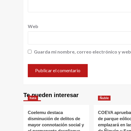
Web
Guarda mi nombre, correo electrónico y web
Te pueden interesar
Itata
Ñuble
Coelemu destaca
COEVA aprueba
disminución de delitos de
de parque eólic
mayor connotación social y
emplazará en l
el permanente despliegue
de Ñiquén y San