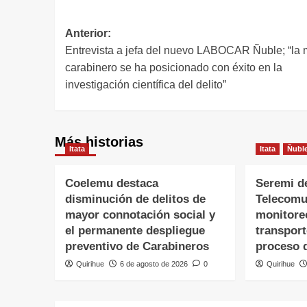
Anterior:
Entrevista a jefa del nuevo LABOCAR Ñuble; “la 
carabinero se ha posicionado con éxito en la
investigación científica del delito”
Más historias
Itata
Itata
Ñubl
Coelemu destaca
Seremi d
disminución de delitos de
Telecomu
mayor connotación social y
monitore
el permanente despliegue
transpor
preventivo de Carabineros
proceso 
Quirihue
6 de agosto de 2026
0
Quirihue