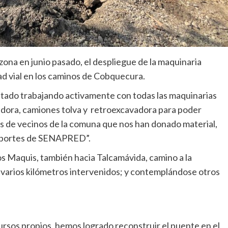
 zona en junio pasado, el despliegue de la maquinaria
ad vial en los caminos de Cobquecura.
estado trabajando activamente con todas las maquinarias
adora, camiones tolva y retroexcavadora para poder
tes de vecinos de la comuna que nos han donado material,
 aportes de SENAPRED”.
os Maquis, también hacia Talcamávida, camino a la
 varios kilómetros intervenidos; y contemplándose otros
rsos propios, hemos logrado reconstruir el puente en el