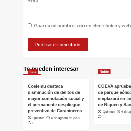
Guarda mi nombre, correo electrónico y web
Te pueden interesar
Itata
Ñuble
Coelemu destaca
COEVA aprueba
disminución de delitos de
de parque eólic
mayor connotación social y
emplazará en l
el permanente despliegue
de Ñiquén y San
preventivo de Carabineros
Quirihue
6 de a
0
Quirihue
6 de agosto de 2026
0