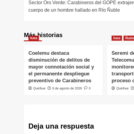
Sector Oro Verde: Carabineros del GOPE extraje
cuerpo de un hombre hallado en Río Ñuble
Más historias
Itata
Itata
Ñubl
Coelemu destaca
Seremi d
disminución de delitos de
Telecomu
mayor connotación social y
monitore
el permanente despliegue
transpor
preventivo de Carabineros
proceso 
Quirihue
6 de agosto de 2026
0
Quirihue
Deja una respuesta