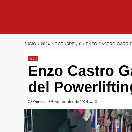
INICIO
2024
OCTUBRE
6
ENZO CASTRO GARRID
Itata
Enzo Castro Ga
del Powerliftin
Quirihue
6 de octubre de 2024
0