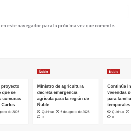
 en este navegador para la próxima vez que comente.
Ñuble
Ñuble
 proyecto
Ministro de agricultura
Continúa in
o que se
decreta emergencia
viviendas 
as comunas
agrícola para la región de
para famili
 Carlos
Ñuble
temporales
gosto de 2026
Quirihue
6 de agosto de 2026
Quirihue
0
0