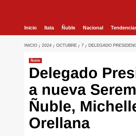
Inicio
Itata
Ñuble
Nacional
Tendencia
INICIO
2024
OCTUBRE
7
DELEGADO PRESIDENCI
Ñuble
Delegado Pres
a nueva Serem
Ñuble, Michell
Orellana