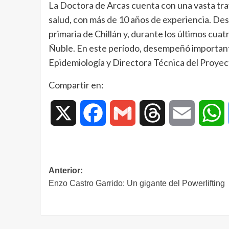
La Doctora de Arcas cuenta con una vasta tray
salud, con más de 10 años de experiencia. Des
primaria de Chillán y, durante los últimos cuat
Ñuble. En este período, desempeñó important
Epidemiología y Directora Técnica del Proye
Compartir en:
X
Facebook
Gmail
Threads
Email
W
Anterior:
Enzo Castro Garrido: Un gigante del Powerlifting