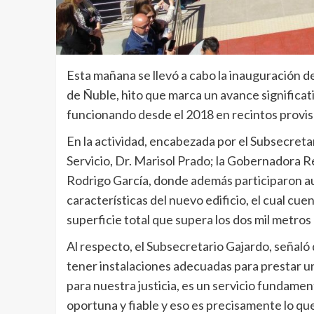
Esta mañana se llevó a cabo la inauguración de
de Ñuble, hito que marca un avance significativ
funcionando desde el 2018 en recintos provis
En la actividad, encabezada por el Subsecretar
Servicio, Dr. Marisol Prado; la Gobernadora Re
Rodrigo García, donde además participaron aut
características del nuevo edificio, el cual c
superficie total que supera los dos mil metros
Al respecto, el Subsecretario Gajardo, señaló
tener instalaciones adecuadas para prestar un 
para nuestra justicia, es un servicio fundament
oportuna y fiable y eso es precisamente lo qu