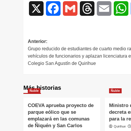
X
Facebook
Gmail
Threads
Email
W
Anterior:
Grupo reducido de estudiantes de cuarto medio r
vehículos de funcionarios y aplazan licenciatura 
Colegio San Agustín de Quirihue
Más historias
Ñuble
Ñuble
COEVA aprueba proyecto de
Ministro 
parque eólico que se
decreta 
emplazará en las comunas
para la r
de Ñiquén y San Carlos
Quirihue