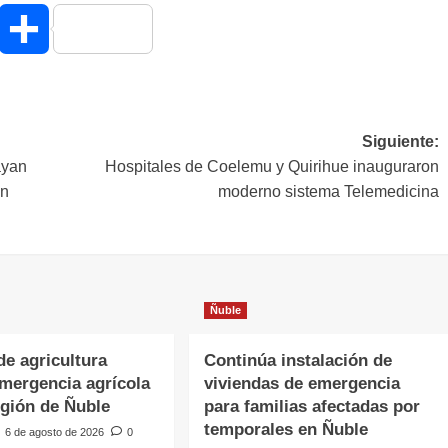
hatsApp
Compartir
Siguiente:
ayan
Hospitales de Coelemu y Quirihue inauguraron
en
moderno sistema Telemedicina
Ñuble
de agricultura
Continúa instalación de
emergencia agrícola
viviendas de emergencia
egión de Ñuble
para familias afectadas por
temporales en Ñuble
6 de agosto de 2026
0