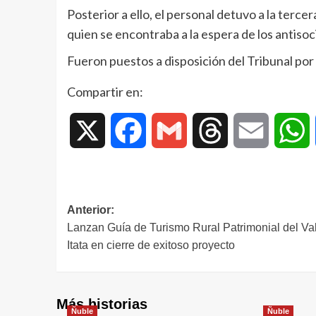
Posterior a ello, el personal detuvo a la terc
quien se encontraba a la espera de los antisoc
Fueron puestos a disposición del Tribunal por 
Compartir en:
X
Facebook
Gmail
Threads
Email
W
Anterior:
Lanzan Guía de Turismo Rural Patrimonial del Val
Itata en cierre de exitoso proyecto
Más historias
Ñuble
Ñuble