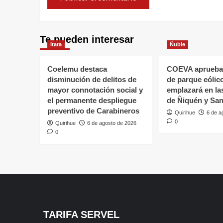
Te pueden interesar
Itata
Ñuble
Coelemu destaca
COEVA aprueba
disminución de delitos de
de parque eólic
mayor connotación social y
emplazará en l
el permanente despliegue
de Ñiquén y San
preventivo de Carabineros
Quirihue
6 de a
0
Quirihue
6 de agosto de 2026
0
TARIFA SERVEL