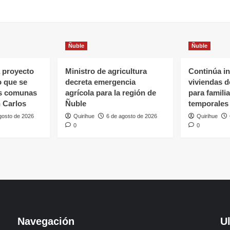
Ñuble
Ñuble
 proyecto
Ministro de agricultura
Continúa in
o que se
decreta emergencia
viviendas 
as comunas
agrícola para la región de
para famili
 Carlos
Ñuble
temporales
gosto de 2026
Quirihue
6 de agosto de 2026
Quirihue
0
0
Navegación
U