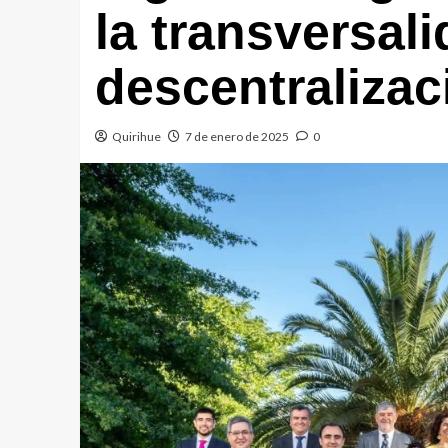
la transversali
descentralizac
Quirihue
7 de enero de 2025
0