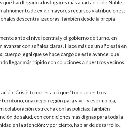
as que han llegado a los lugares más apartados de Ñuble.
n al momento de exigir mayores recursos y atribuciones;
señales descentralizadoras, también desde la propia
ente ante el nivel central y el gobierno de turno, en
 avanzar con señales claras. Hace más de un año está en
s, cuerpo legal que se hace cargo de este avance, que
endo llegar más rápido con soluciones a nuestros vecinos
tración, Crisóstomo recalcó que “todos nuestros
erritorio, una mejor región para vivir; y eso implica,
n colaboración estrecha con las policías; también
ención de salud, con condiciones más dignas para toda la
ad en la atención; y por cierto, hablar de desarrollo,