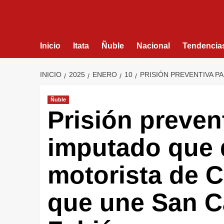
Inicio
Itata
Ñuble
Nacional
Tendencia
INICIO
2025
ENERO
10
PRISIÓN PREVENTIVA P
Ñuble
Prisión preven
imputado que 
motorista de C
que une San C