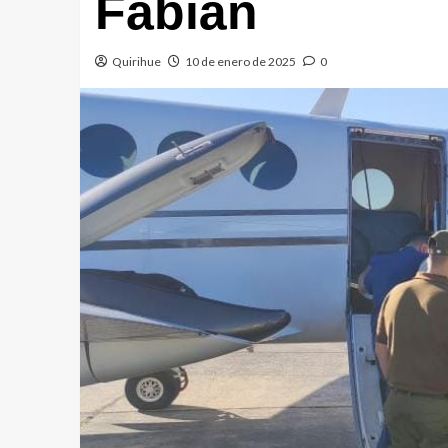
Fabián
Quirihue
10 de enero de 2025
0