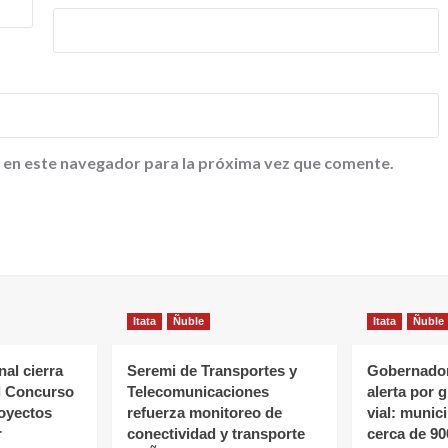
 en este navegador para la próxima vez que comente.
Itata
Ñuble
Itata
Ñuble
al cierra
Seremi de Transportes y
Gobernador
l Concurso
Telecomunicaciones
alerta por 
oyectos
refuerza monitoreo de
vial: munic
r
conectividad y transporte
cerca de 90