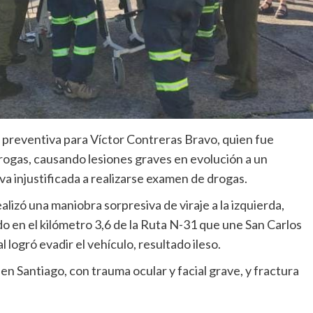
ón preventiva para Víctor Contreras Bravo, quien fue
drogas, causando lesiones graves en evolución a un
va injustificada a realizarse examen de drogas.
ealizó una maniobra sorpresiva de viraje a la izquierda,
do en el kilómetro 3,6 de la Ruta N-31 que une San Carlos
 logró evadir el vehículo, resultado ileso.
en Santiago, con trauma ocular y facial grave, y fractura