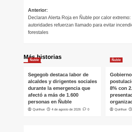
Anterior:
Declaran Alerta Roja en Ñuble por calor extremo:
autoridades refuerzan llamado para evitar incend
forestales
Más historias
Ñuble
Ñuble
Segegob destaca labor de
Gobierno
alcaldes y dirigentes sociales
postulac
durante la emergencia que
8% con 2
afectó a más de 1.600
presenta
personas en Ñuble
organiza
Quirihue
4 de agosto de 2026
0
Quirihue