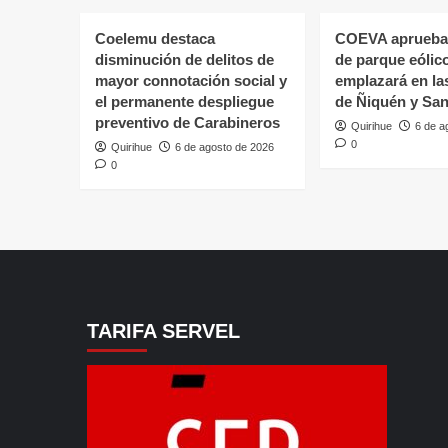
Coelemu destaca
COEVA aprueba
disminución de delitos de
de parque eólic
mayor connotación social y
emplazará en l
el permanente despliegue
de Ñiquén y San
preventivo de Carabineros
Quirihue
6 de a
0
Quirihue
6 de agosto de 2026
0
TARIFA SERVEL