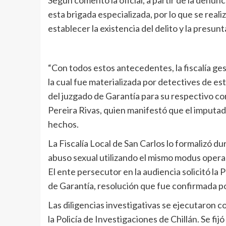
Según comentó la oficial, a partir de la denunc
esta brigada especializada, por lo que se reali
establecer la existencia del delito y la presun
“Con todos estos antecedentes, la fiscalía g
la cual fue materializada por detectives de est
del juzgado de Garantía para su respectivo con
Pereira Rivas, quien manifestó que el imputa
hechos.
La Fiscalía Local de San Carlos lo formalizó d
abuso sexual utilizando el mismo modus opera
El ente persecutor en la audiencia solicitó la 
de Garantía, resolución que fue confirmada po
Las diligencias investigativas se ejecutaron 
la Policía de Investigaciones de Chillán. Se fij