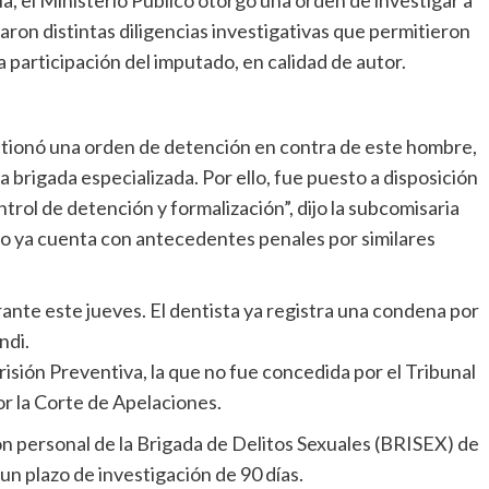
ia, el Ministerio Público otorgó una orden de investigar a
zaron distintas diligencias investigativas que permitieron
ta participación del imputado, en calidad de autor.
estionó una orden de detención en contra de este hombre,
a brigada especializada. Por ello, fue puesto a disposición
trol de detención y formalización”, dijo la subcomisaria
do ya cuenta con antecedentes penales por similares
urante este jueves. El dentista ya registra una condena por
ndi.
Prisión Preventiva, la que no fue concedida por el Tribunal
r la Corte de Apelaciones.
con personal de la Brigada de Delitos Sexuales (BRISEX) de
ó un plazo de investigación de 90 días.