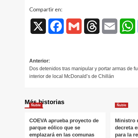
Compartir en:
X
Facebook
Gmail
Threads
Email
W
Anterior:
Dos detenidos tras manipular y portar armas de fu
interior de local McDonald’s de Chillán
Más historias
Ñuble
Ñuble
COEVA aprueba proyecto de
Ministro 
parque eólico que se
decreta 
emplazará en las comunas
para la r