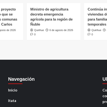
 proyecto
Ministro de agricultura
Continúa in
o que se
decreta emergencia
viviendas 
as comunas
agrícola para la región de
para famili
 Carlos
Ñuble
temporales
gosto de 2026
Quirihue
6 de agosto de 2026
Quirihue
0
0
Navegación
U
Inicio
Co
co
Itata
pr