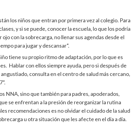
tán los niños que entran por primera vez al colegio. Para
lases, y si se puede, conocer la escuela, lo que los podría
 ojo con la sobrecarga, no llenar sus agendas desde el
iempo para jugar y descansar”.
iño tiene su propio ritmo de adaptación, por lo que es
nes. Hablar con ellos siempre ayuda, pero si después de
o angustiado, consulta en el centro de salud más cercano,
7”.
a los NNA, sino que también para padres, apoderados,
e se enfrentan a la presión de reorganizar la rutina
ipales recomendaciones es no olvidar el cuidado de la salud
obrecarga u otra situación que les afecte en el día a día.