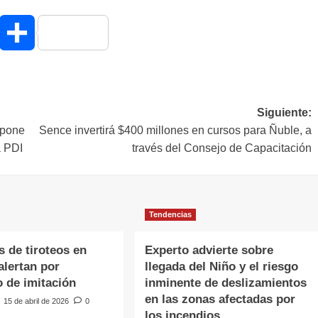
hatsApp
Compartir
Siguiente:
 pone
Sence invertirá $400 millones en cursos para Ñuble, a
a PDI
través del Consejo de Capacitación
Tendencias
 de tiroteos en
Experto advierte sobre
alertan por
llegada del Niño y el riesgo
 de imitación
inminente de deslizamientos
en las zonas afectadas por
15 de abril de 2026
0
los incendios