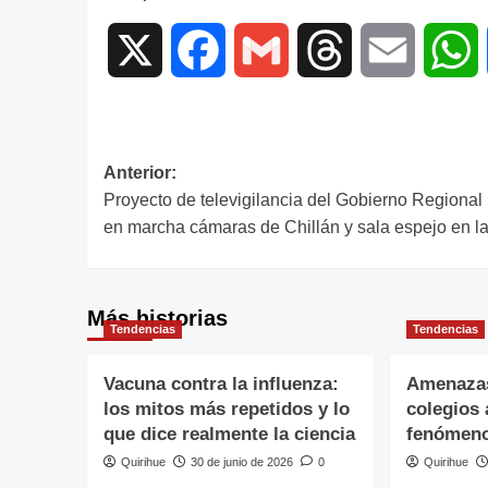
X
Facebook
Gmail
Threads
Email
W
Anterior:
Proyecto de televigilancia del Gobierno Regional
en marcha cámaras de Chillán y sala espejo en l
Más historias
Tendencias
Tendencias
Vacuna contra la influenza:
Amenazas
los mitos más repetidos y lo
colegios 
que dice realmente la ciencia
fenómeno
Quirihue
30 de junio de 2026
0
Quirihue