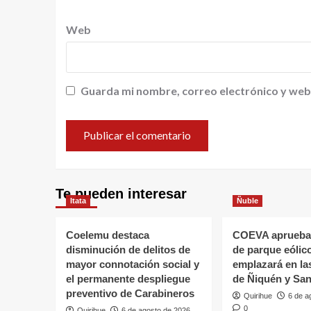
Web
Guarda mi nombre, correo electrónico y web
Te pueden interesar
Itata
Ñuble
Coelemu destaca
COEVA aprueba
disminución de delitos de
de parque eólic
mayor connotación social y
emplazará en l
el permanente despliegue
de Ñiquén y San
preventivo de Carabineros
Quirihue
6 de a
0
Quirihue
6 de agosto de 2026