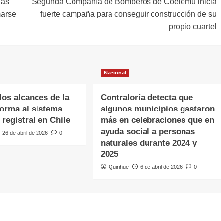
las
Segunda Compañía de Bomberos de Coelemu inicia
marse
fuerte campaña para conseguir construcción de su
propio cuartel
Nacional
os alcances de la
Contraloría detecta que
forma al sistema
algunos municipios gastaron
y registral en Chile
más en celebraciones que en
ayuda social a personas
26 de abril de 2026
0
naturales durante 2024 y
2025
Quirihue
6 de abril de 2026
0