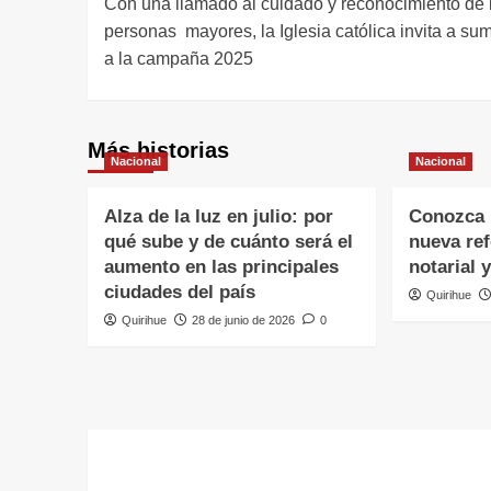
Con una llamado al cuidado y reconocimiento de 
personas mayores, la Iglesia católica invita a su
a la campaña 2025
Más historias
Nacional
Nacional
Alza de la luz en julio: por
Conozca l
qué sube y de cuánto será el
nueva re
aumento en las principales
notarial 
ciudades del país
Quirihue
Quirihue
28 de junio de 2026
0