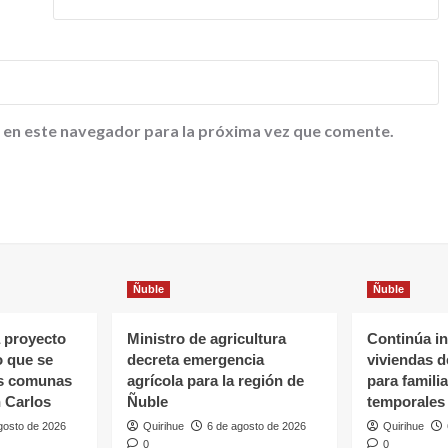
 en este navegador para la próxima vez que comente.
Ñuble
Ñuble
 proyecto
Ministro de agricultura
Continúa in
o que se
decreta emergencia
viviendas 
as comunas
agrícola para la región de
para famili
 Carlos
Ñuble
temporales
gosto de 2026
Quirihue
6 de agosto de 2026
Quirihue
0
0