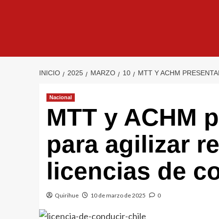
INICIO
2025
MARZO
10
MTT Y ACHM PRESENTAN
Nacional
MTT y ACHM p
para agilizar 
licencias de c
Quirihue
10 de marzo de 2025
0