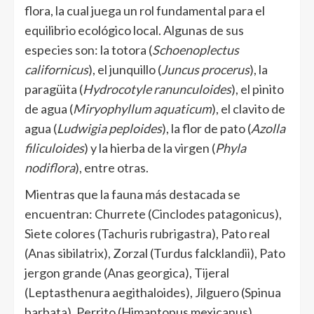
flora, la cual juega un rol fundamental para el
equilibrio ecológico local. Algunas de sus
especies son: la totora (
Schoenoplectus
californicus
), el junquillo (
Juncus procerus
), la
paragüita (
Hydrocotyle ranunculoides
), el pinito
de agua (
Miryophyllum aquaticum
), el clavito de
agua (
Ludwigia peploides
), la flor de pato (
Azolla
filiculoides
) y la hierba de la virgen (
Phyla
nodiflora
), entre otras.
Mientras que la fauna más destacada se
encuentran: Churrete (Cinclodes patagonicus),
Siete colores (Tachuris rubrigastra), Pato real
(Anas sibilatrix), Zorzal (Turdus falcklandii), Pato
jergon grande (Anas georgica), Tijeral
(Leptasthenura aegithaloides), Jilguero (Spinua
barbata), Perrito (Himantopus mexicanus),