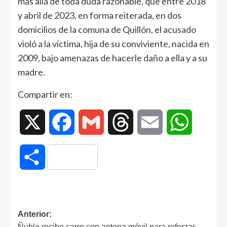
más allá de toda duda razonable, que entre 2018
y abril de 2023, en forma reiterada, en dos
domicilios de la comuna de Quillón, el acusado
violó a la víctima, hija de su conviviente, nacida en
2009, bajo amenazas de hacerle daño a ella y a su
madre.
Compartir en:
X
Facebook
Gmail
Threads
Email
WhatsAp
Compartir
Anterior:
Ñuble recibe carro con antena móvil para reforzar