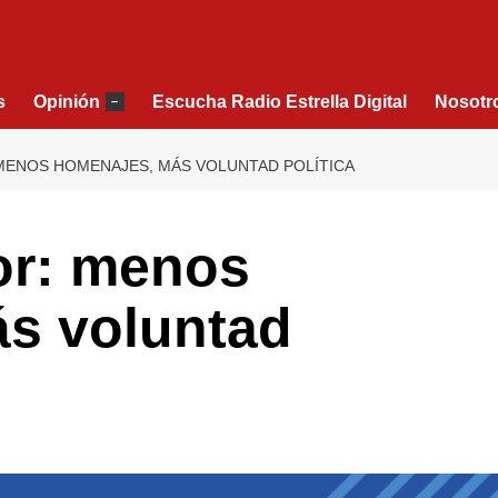
s
Opinión
Escucha Radio Estrella Digital
Nosotr
–
 MENOS HOMENAJES, MÁS VOLUNTAD POLÍTICA
or: menos
s voluntad