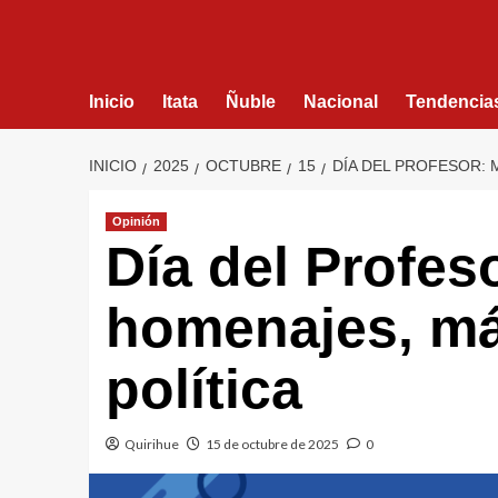
Inicio
Itata
Ñuble
Nacional
Tendencia
INICIO
2025
OCTUBRE
15
DÍA DEL PROFESOR:
Opinión
Día del Profes
homenajes, má
política
Quirihue
15 de octubre de 2025
0