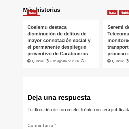
Más historias
Itata
Itata
Ñubl
Coelemu destaca
Seremi d
disminución de delitos de
Telecomu
mayor connotación social y
monitore
el permanente despliegue
transpor
preventivo de Carabineros
proceso 
Quirihue
6 de agosto de 2026
0
Quirihue
Deja una respuesta
Tu dirección de correo electrónico no será publicad
Comentario
*