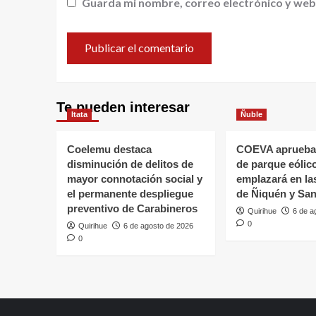
Guarda mi nombre, correo electrónico y web
Te pueden interesar
Itata
Ñuble
Coelemu destaca
COEVA aprueba
disminución de delitos de
de parque eólic
mayor connotación social y
emplazará en l
el permanente despliegue
de Ñiquén y San
preventivo de Carabineros
Quirihue
6 de a
0
Quirihue
6 de agosto de 2026
0