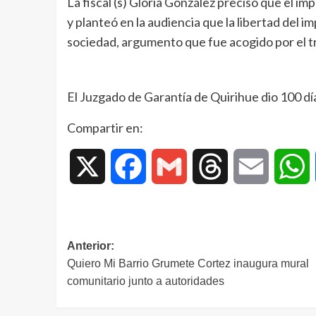
La fiscal (s) Gloria González precisó que el 
y planteó en la audiencia que la libertad del i
sociedad, argumento que fue acogido por el tri
El Juzgado de Garantía de Quirihue dio 100 días
Compartir en:
X
Facebook
Gmail
Threads
Email
W
Anterior:
Quiero Mi Barrio Grumete Cortez inaugura mural
comunitario junto a autoridades