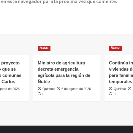
 en este navegador para la próxima vez que comente.
Ñuble
Ñuble
 proyecto
Ministro de agricultura
Continúa in
o que se
decreta emergencia
viviendas 
as comunas
agrícola para la región de
para famili
 Carlos
Ñuble
temporales
gosto de 2026
Quirihue
6 de agosto de 2026
Quirihue
0
0