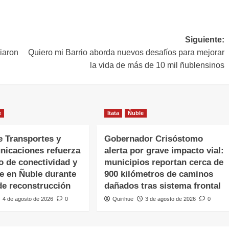
Siguiente:
iaron
Quiero mi Barrio aborda nuevos desafíos para mejorar
la vida de más de 10 mil ñublensinos
e
Itata
Ñuble
e Transportes y
Gobernador Crisóstomo
nicaciones refuerza
alerta por grave impacto vial:
o de conectividad y
municipios reportan cerca de
te en Ñuble durante
900 kilómetros de caminos
de reconstrucción
dañados tras sistema frontal
4 de agosto de 2026
0
Quirihue
3 de agosto de 2026
0