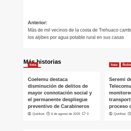
Anterior:
Más de mil vecinos de la costa de Trehuaco camb
los aljibes por agua potable rural en sus casas
Más historias
Itata
Itata
Ñubl
Coelemu destaca
Seremi d
disminución de delitos de
Telecomu
mayor connotación social y
monitore
el permanente despliegue
transpor
preventivo de Carabineros
proceso 
Quirihue
6 de agosto de 2026
0
Quirihue