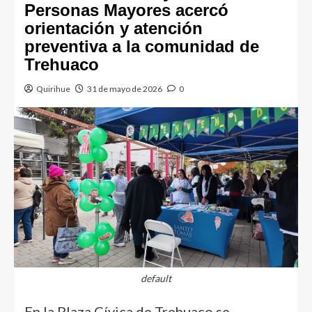
Personas Mayores acercó
orientación y atención
preventiva a la comunidad de
Trehuaco
Quirihue
31 de mayo de 2026
0
default
En la Plaza Cívica de Trehuaco se