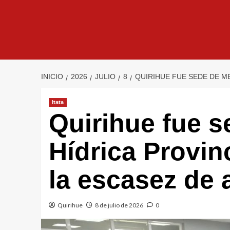
INICIO
2026
JULIO
8
QUIRIHUE FUE SEDE DE M
Itata
Quirihue fue 
Hídrica Provinc
la escasez de 
Quirihue
8 de julio de 2026
0