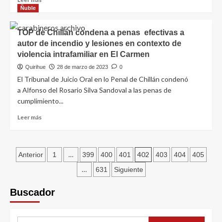
Ñuble
TOP de Chillán condena a penas efectivas a
autor de incendio y lesiones en contexto de
violencia intrafamiliar en El Carmen
Quirihue
28 de marzo de 2023
0
El Tribunal de Juicio Oral en lo Penal de Chillán condenó
a Alfonso del Rosario Silva Sandoval a las penas de
cumplimiento...
Leer más
…
402
Anterior
1
399
400
401
403
404
405
…
631
Siguiente
Buscador