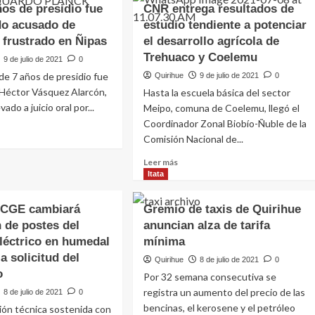
ños de presidio fue
CNR entrega resultados de
o acusado de
estudio tendiente a potenciar
 frustrado en Ñipas
el desarrollo agrícola de
Trehuaco y Coelemu
9 de julio de 2021
0
de 7 años de presidio fue
Quirihue
9 de julio de 2021
0
Héctor Vásquez Alarcón,
Hasta la escuela básica del sector
vado a juicio oral por...
Meipo, comuna de Coelemu, llegó el
Coordinador Zonal Biobío-Ñuble de la
Comisión Nacional de...
Leer más
Itata
 CGE cambiará
Gremio de taxis de Quirihue
 de postes del
anuncian alza de tarifa
léctrico en humedal
mínima
a solicitud del
Quirihue
8 de julio de 2021
0
o
Por 32 semana consecutiva se
registra un aumento del precio de las
8 de julio de 2021
0
bencinas, el kerosene y el petróleo
ión técnica sostenida con