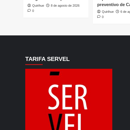
preventivo de C
Quirihue
8 de agosto de 2026
0
Quirihue
6 de a
0
TARIFA SERVEL