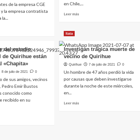
en Chile,...
ntes de la empresa CGE
y la empresa contratista
Leer más
la...
Itata
e del estadio
Investigan trágica muerte de
l de Quirihue están
vecino de Quirihue
l «Chapita»
Quirihue
7 de julio de 2021
0
Un hombre de 47 años perdió la vida
8 de julio de 2021
0
por causas que deben investigarse
 de sus amigos, vecinos
durante la noche de este miércoles,
, Pedro Emir Bustos
en...
ás conocido como
e recibido en su
Leer más