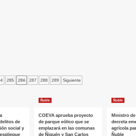
286
84
285
287
288
289
Siguiente
Ñuble
Ñuble
a
COEVA aprueba proyecto
Ministro de
delitos de
de parque eólico que se
decreta em
ón social y
emplazará en las comunas
agrícola pa
espliegue
de Ñiquén y San Carlos
Ñuble