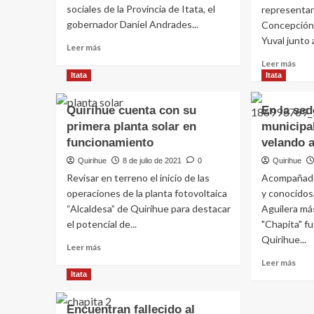
sociales de la Provincia de Itata, el
representa
gobernador Daniel Andrades...
Concepción 
Yuval junto a 
Leer más
Leer más
Itata
Itata
Quirihue cuenta con su
En la sed
primera planta solar en
municipa
funcionamiento
velando a
Quirihue
8 de julio de 2021
0
Quirihue
Revisar en terreno el inicio de las
Acompañado
operaciones de la planta fotovoltaica
y conocidos
“Alcaldesa” de Quirihue para destacar
Aguilera m
el potencial de...
"Chapita" fu
Quirihue...
Leer más
Leer más
Itata
Encuentran fallecido al