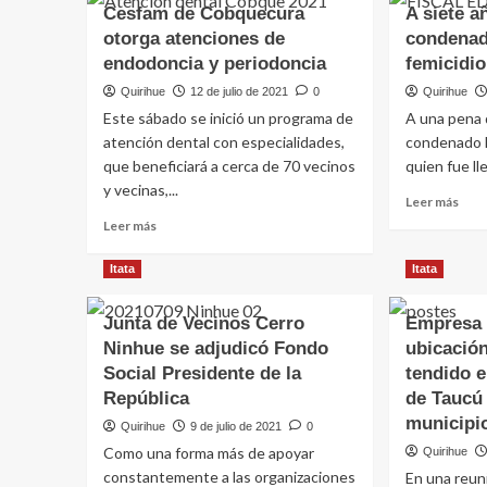
Cesfam de Cobquecura
A siete a
otorga atenciones de
condenad
endodoncia y periodoncia
femicidio
Quirihue
12 de julio de 2021
0
Quirihue
Este sábado se inició un programa de
A una pena 
atención dental con especialidades,
condenado 
que beneficiará a cerca de 70 vecinos
quien fue lle
y vecinas,...
Leer más
Leer más
Itata
Itata
Junta de Vecinos Cerro
Empresa
Ninhue se adjudicó Fondo
ubicación
Social Presidente de la
tendido e
República
de Taucú 
municipi
Quirihue
9 de julio de 2021
0
Como una forma más de apoyar
Quirihue
constantemente a las organizaciones
En una reun