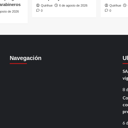
arabineros
Quirihue
6 de agosto de 2026
Quirihue
0
0
gosto de 2026
Navegación
U
SA
vi
8 
Co
co
pr
6 