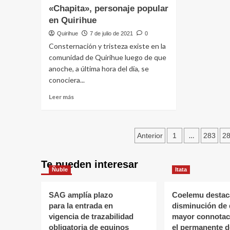
«Chapita», personaje popular
en Quirihue
Quirihue
7 de julio de 2021
0
Consternación y tristeza existe en la
comunidad de Quirihue luego de que
anoche, a última hora del día, se
conociera...
Leer más
…
Anterior
1
283
2
Te pueden interesar
Ñuble
Itata
SAG amplía plazo
Coelemu destac
para la entrada en
disminución de 
vigencia de trazabilidad
mayor connotaci
obligatoria de equinos
el permanente d