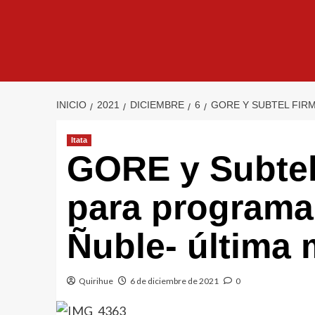
INICIO
2021
DICIEMBRE
6
GORE Y SUBTEL FIRM
Itata
GORE y Subtel
para programa 
Ñuble- última m
Quirihue
6 de diciembre de 2021
0