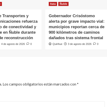
e
Itata
Ñuble
e Transportes y
Gobernador Crisóstomo
nicaciones refuerza
alerta por grave impacto vial:
o de conectividad y
municipios reportan cerca de
te en Ñuble durante
900 kilómetros de caminos
de reconstrucción
dañados tras sistema frontal
4 de agosto de 2026
0
Quirihue
3 de agosto de 2026
0
a.
Los campos obligatorios están marcados con
*