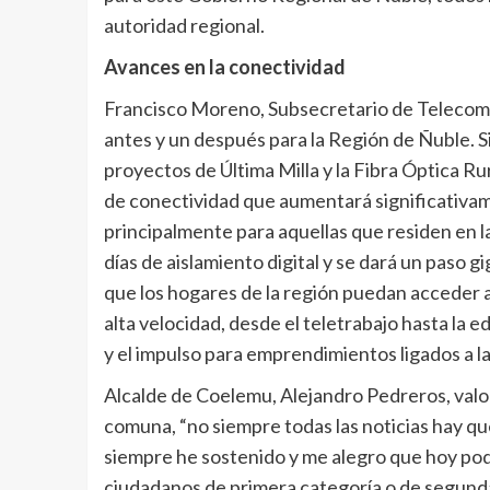
autoridad regional.
Avances en la conectividad
Francisco Moreno, Subsecretario de Telecomu
antes y un después para la Región de Ñuble. Si
proyectos de Última Milla y la Fibra Óptica Ru
de conectividad que aumentará significativamen
principalmente para aquellas que residen en 
días de aislamiento digital y se dará un paso 
que los hogares de la región puedan acceder a
alta velocidad, desde el teletrabajo hasta la 
y el impulso para emprendimientos ligados a la 
Alcalde de Coelemu, Alejandro Pedreros, valoró
comuna, “no siempre todas las noticias hay que
siempre he sostenido y me alegro que hoy podam
ciudadanos de primera categoría o de segund