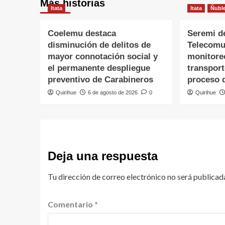
Más historias
Itata
Itata
Ñubl
Coelemu destaca
Seremi d
disminución de delitos de
Telecomu
mayor connotación social y
monitore
el permanente despliegue
transpor
preventivo de Carabineros
proceso 
Quirihue
6 de agosto de 2026
0
Quirihue
Deja una respuesta
Tu dirección de correo electrónico no será publicad
Comentario
*