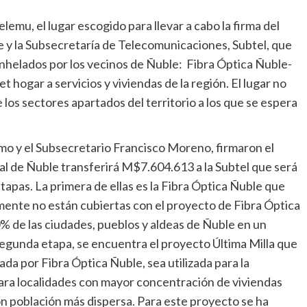
lemu, el lugar escogido para llevar a cabo la firma del
 y la Subsecretaría de Telecomunicaciones, Subtel, que
anhelados por los vecinos de Ñuble: Fibra Óptica Ñuble-
t hogar a servicios y viviendas de la región. El lugar no
 los sectores apartados del territorio a los que se espera
mo y el Subsecretario Francisco Moreno, firmaron el
al de Ñuble transferirá M$7.604.613 a la Subtel que será
tapas. La primera de ellas es la Fibra Óptica Ñuble que
lmente no están cubiertas con el proyecto de Fibra Óptica
 de las ciudades, pueblos y aldeas de Ñuble en un
segunda etapa, se encuentra el proyecto Última Milla que
da por Fibra Óptica Ñuble, sea utilizada para la
para localidades con mayor concentración de viviendas
n población más dispersa. Para este proyecto se ha