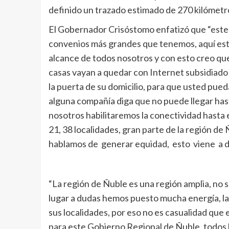
definido un trazado estimado de 270 kilómetros
El Gobernador Crisóstomo enfatizó que “este e
convenios más grandes que tenemos, aquí esta
alcance de todos nosotros y con esto creo que
casas vayan a quedar con Internet subsidiado p
la puerta de su domicilio, para que usted pue
alguna compañía diga que no puede llegar has
nosotros habilitaremos la conectividad hasta 
21, 38 localidades, gran parte de la región d
hablamos de generar equidad, esto viene a da
“La región de Ñuble es una región amplia, no s
lugar a dudas hemos puesto mucha energía, la
sus localidades, por eso no es casualidad que 
para este Gobierno Regional de Ñuble, todos l