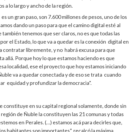
 a lo largo y ancho de la región.
s un gran paso, son 7.600 millones de pesos, uno de los
mos dando un paso para que el camino digital esté al
 también tenemos que ser claros, no es que todas las
or el Estado, lo que va a quedar es la conexión digital en
da contratar libremente, y no habrá excusa para que
ta allá. Porque hoy lo que estamos haciendo es que
esa localidad, ese el proyecto que hoy estamos iniciando
e Ñuble va a quedar conectada y de eso se trata cuando
r equidad y profundizar la democracia”.
e constituye en su capital regional solamente, donde sin
 región de Ñuble la constituyen las 21 comunas y todas
estemos en Perales. (…) estamos acá para decirles que,
os habitantes son importantes”, recalcó la máxima