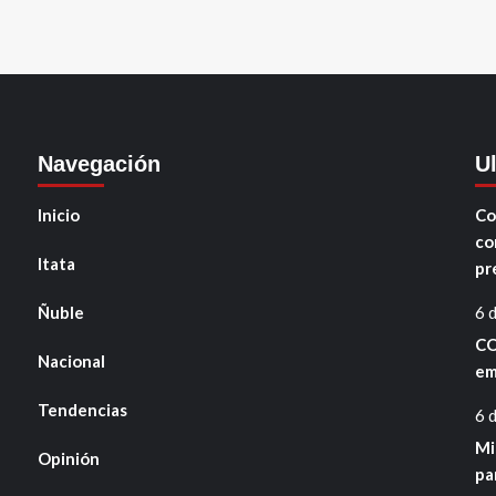
Navegación
U
Inicio
Co
co
Itata
pr
Ñuble
6 
CO
Nacional
em
Tendencias
6 
Mi
Opinión
pa