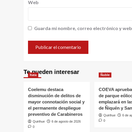
Web
Guarda mi nombre, correo electrónico y web
Te pueden interesar
Itata
Ñuble
Coelemu destaca
COEVA aprueba
disminución de delitos de
de parque eólic
mayor connotación social y
emplazará en l
el permanente despliegue
de Ñiquén y San
preventivo de Carabineros
Quirihue
6 de a
0
Quirihue
6 de agosto de 2026
0