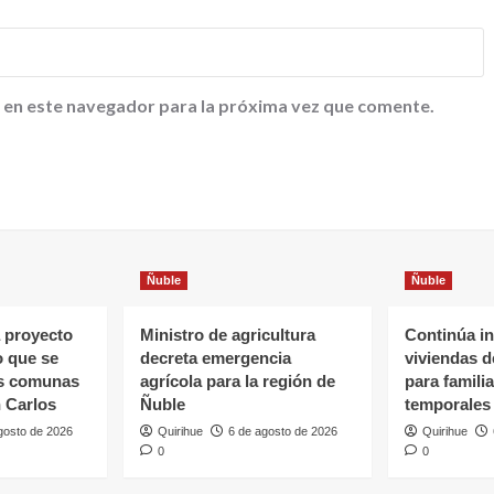
 en este navegador para la próxima vez que comente.
Ñuble
Ñuble
 proyecto
Ministro de agricultura
Continúa in
o que se
decreta emergencia
viviendas 
as comunas
agrícola para la región de
para famili
 Carlos
Ñuble
temporales
gosto de 2026
Quirihue
6 de agosto de 2026
Quirihue
0
0