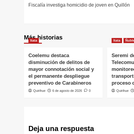
Fiscalía investiga homicidio de joven en Quillón
Más historias
Itata
Itata
Ñubl
Coelemu destaca
Seremi d
disminución de delitos de
Telecomu
mayor connotación social y
monitore
el permanente despliegue
transpor
preventivo de Carabineros
proceso 
Quirihue
6 de agosto de 2026
0
Quirihue
Deja una respuesta