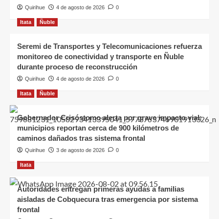
Quirihue
4 de agosto de 2026
0
Itata
Ñuble
Seremi de Transportes y Telecomunicaciones refuerza
monitoreo de conectividad y transporte en Ñuble
durante proceso de reconstrucción
Quirihue
4 de agosto de 2026
0
Itata
Ñuble
Gobernador Crisóstomo alerta por grave impacto vial:
municipios reportan cerca de 900 kilómetros de
caminos dañados tras sistema frontal
Quirihue
3 de agosto de 2026
0
Itata
Autoridades entregan primeras ayudas a familias
aisladas de Cobquecura tras emergencia por sistema
frontal