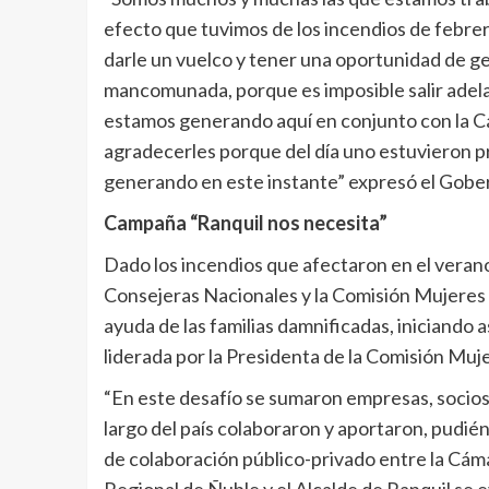
efecto que tuvimos de los incendios de febr
darle un vuelco y tener una oportunidad de ge
mancomunada, porque es imposible salir adelan
estamos generando aquí en conjunto con la Cá
agradecerles porque del día uno estuvieron pr
generando en este instante” expresó el Gobe
Campaña “Ranquil nos necesita”
Dado los incendios que afectaron en el verano 
Consejeras Nacionales y la Comisión Mujeres d
ayuda de las familias damnificadas, iniciando 
liderada por la Presidenta de la Comisión Muj
“En este desafío se sumaron empresas, socios 
largo del país colaboraron y aportaron, pudié
de colaboración público-privado entre la Cám
Regional de Ñuble y el Alcalde de Ranquil se 