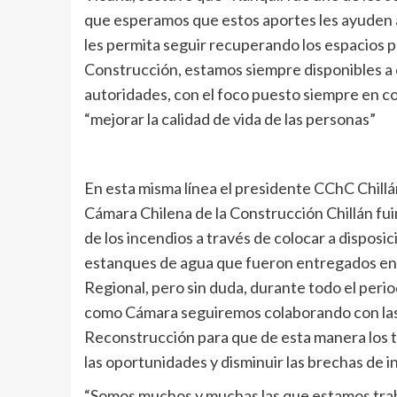
que esperamos que estos aportes les ayuden a
les permita seguir recuperando los espacios p
Construcción, estamos siempre disponibles a c
autoridades, con el foco puesto siempre en con
“mejorar la calidad de vida de las personas”
En esta misma línea el presidente CChC Chill
Cámara Chilena de la Construcción Chillán fu
de los incendios a través de colocar a dispos
estanques de agua que fueron entregados en 
Regional, pero sin duda, durante todo el peri
como Cámara seguiremos colaborando con las i
Reconstrucción para que de esta manera los t
las oportunidades y disminuir las brechas de in
“Somos muchos y muchas las que estamos tra