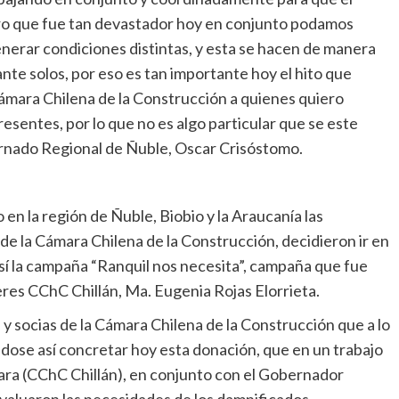
ero que fue tan devastador hoy en conjunto podamos
nerar condiciones distintas, y esta se hacen de manera
te solos, por eso es tan importante hoy el hito que
mara Chilena de la Construcción a quienes quiero
esentes, por lo que no es algo particular que se este
rnado Regional de Ñuble, Oscar Crisóstomo.
en la región de Ñuble, Biobio y la Araucanía las
e la Cámara Chilena de la Construcción, decidieron ir en
así la campaña “Ranquil nos necesita”, campaña que fue
eres CChC Chillán, Ma. Eugenia Rojas Elorrieta.
y socias de la Cámara Chilena de la Construcción que a lo
ndose así concretar hoy esta donación, que en un trabajo
ara (CChC Chillán), en conjunto con el Gobernador
evaluaron las necesidades de los damnificados,