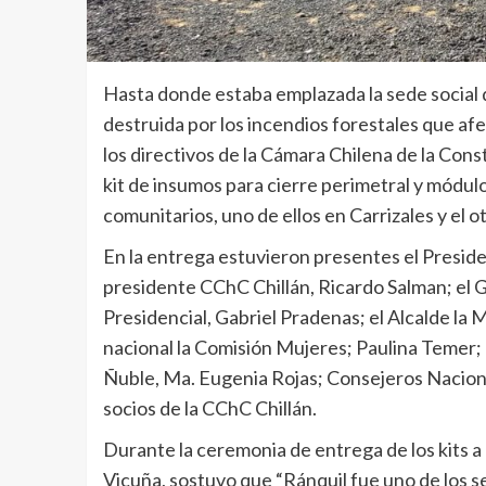
Hasta donde estaba emplazada la sede social d
destruida por los incendios forestales que afe
los directivos de la Cámara Chilena de la Cons
kit de insumos para cierre perimetral y módu
comunitarios, uno de ellos en Carrizales y el o
En la entrega estuvieron presentes el Presid
presidente CChC Chillán, Ricardo Salman; el
Presidencial, Gabriel Pradenas; el Alcalde la 
nacional la Comisión Mujeres; Paulina Temer; 
Ñuble, Ma. Eugenia Rojas; Consejeros Naciona
socios de la CChC Chillán.
Durante la ceremonia de entrega de los kits 
Vicuña, sostuvo que “Ránquil fue uno de los se