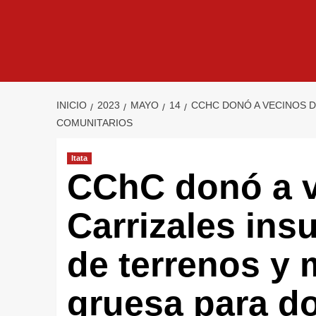
INICIO
2023
MAYO
14
CCHC DONÓ A VECINOS D
COMUNITARIOS
Itata
CChC donó a v
Carrizales ins
de terrenos y
gruesa para d