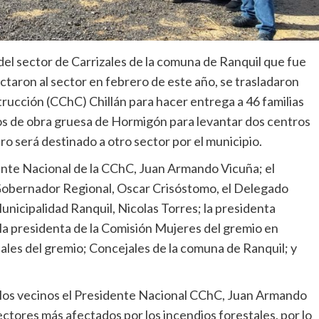
el sector de Carrizales de la comuna de Ranquil que fue
ctaron al sector en febrero de este año, se trasladaron
trucción (CChC) Chillán para hacer entrega a 46 familias
los de obra gruesa de Hormigón para levantar dos centros
tro será destinado a otro sector por el municipio.
ente Nacional de la CChC, Juan Armando Vicuña; el
 Gobernador Regional, Oscar Crisóstomo, el Delegado
Municipalidad Ranquil, Nicolas Torres; la presidenta
la presidenta de la Comisión Mujeres del gremio en
les del gremio; Concejales de la comuna de Ranquil; y
a los vecinos el Presidente Nacional CChC, Juan Armando
ctores más afectados por los incendios forestales, por lo