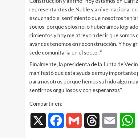
Construcción y afirmó “hoy estamos en Carri
representantes de Ñuble y a nivel nacional q
escuchado el sentimiento que nosotros teníam
socios, porque solos no lo hubiéramos logrado
cimientos y hoy me atrevo a decir que somos 
avances tenemos en reconstrucción. Y hoy gra
sede comunitaria en el sector.”
Finalmente, la presidenta de la Junta de Veci
manifestó que esta ayuda es muy importante p
para nosotros porque hemos sufrido algo muy 
sentirnos orgullosos y con esperanzas”
Compartir en:
X
Facebook
Gmail
Threads
Email
W