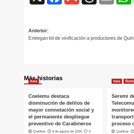
Anterior:
Entregan kit de vinificación a productores de Quir
Más historias
Itata
Itata
Ñubl
Coelemu destaca
Seremi d
disminución de delitos de
Telecomu
mayor connotación social y
monitore
el permanente despliegue
transpor
preventivo de Carabineros
proceso 
Quirihue
6 de agosto de 2026
0
Quirihue