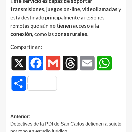
E
ste servicio es capaz de soportar
transmisiones, juegos on-line, videollamadas
y
está destinado principalmente a regiones
remotas que aún
no tienen acceso a la
conexión,
como las
zonas rurales.
Compartir en:
X
Facebook
Gmail
Threads
Email
WhatsAp
Compartir
Anterior:
Detectives de la PDI de San Carlos detienen a sujeto
por robo en estudio jurídico