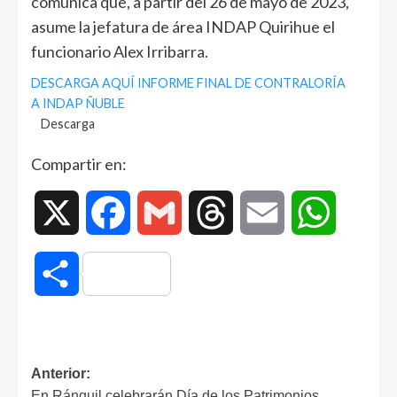
comunica que, a partir del 26 de mayo de 2023,
asume la jefatura de área INDAP Quirihue el
funcionario Alex Irribarra.
DESCARGA AQUÍ INFORME FINAL DE CONTRALORÍA
A INDAP ÑUBLE
Descarga
Compartir en:
X
Facebook
Gmail
Threads
Email
WhatsAp
Compartir
Anterior:
En Ránquil celebrarán Día de los Patrimonios