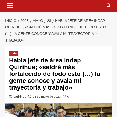
INICIO
2023
MAYO
28
HABLA JEFE DE ÁREA INDAP
QUIRIHUE; «SALDRÉ MÁS FORTALECIDO DE TODO ESTO
(…) LA GENTE CONOCE Y AVALA MI TRAYECTORIA Y
TRABAJO»
Itata
Habla jefe de área Indap
Quirihue; «saldré más
fortalecido de todo esto (…) la
gente conoce y avala mi
trayectoria y trabajo»
Quirihue
28 de mayo de 2023
0