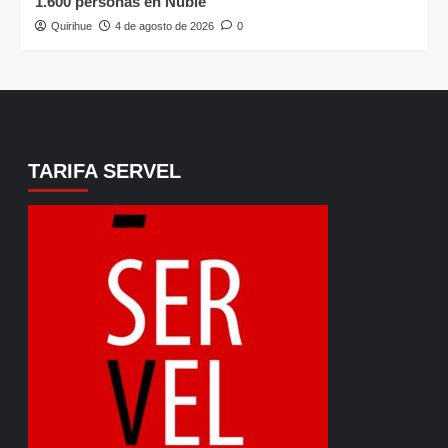
1.600 personas en Ñuble
Quirihue
4 de agosto de 2026
0
TARIFA SERVEL