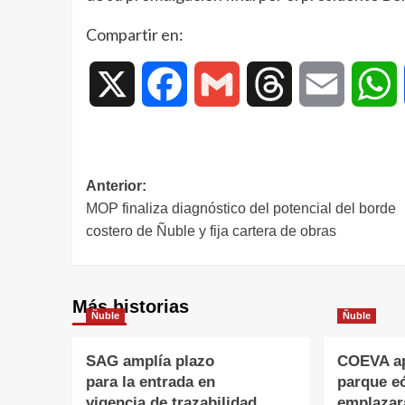
Compartir en:
X
Facebook
Gmail
Threads
Email
W
Anterior:
MOP finaliza diagnóstico del potencial del borde
costero de Ñuble y fija cartera de obras
Más historias
Ñuble
Ñuble
SAG amplía plazo
COEVA ap
para la entrada en
parque eó
vigencia de trazabilidad
emplazar